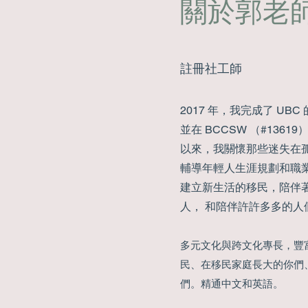
關於郭老師 
註冊社工師
2017 年，我完成了 UB
並在 BCCSW （#136
以來，我關懷那些迷失在
輔導年輕人生涯規劃和職
建立新生活的移民，陪伴
人， 和陪伴許許多多的
多元文化與跨文化專長，豐
民、在移民家庭長大的你們
們。精通中文和英語。