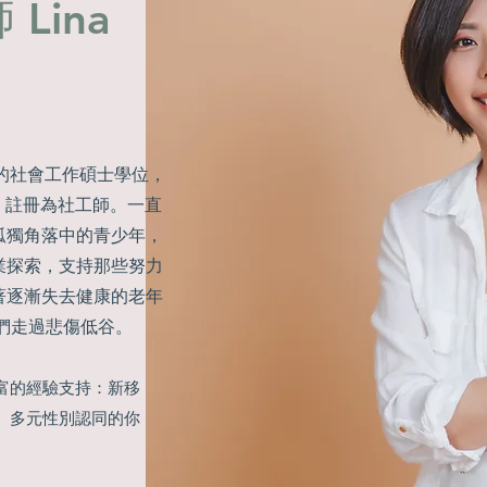
Lina
C 的社會工作碩士學位，
19） 註冊為社工師。一直
孤獨角落中的青少年，
業探索，支持那些努力
著逐漸失去健康的老年
人們走過悲傷低谷。
富的經驗支持：新移
、多元性別認同的你