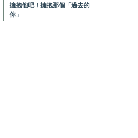
擁抱他吧！擁抱那個「過去的
你」