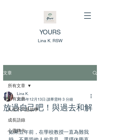
YOURS
Lina K. RSW
文章
所有文章
Lina K.
所有文章
2025年12月13日
讀畢需時 3 分鐘
放過自己吧！與過去和解
人生不只是故事
成長語錄
心靈牌卡
如果五年前，在學校教授一直為難我
時，不要管他人的意見，選擇休學直