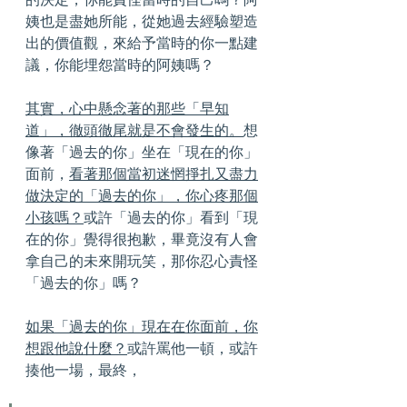
姨也是盡她所能，從她過去經驗塑造
出的價值觀，來給予當時的你一點建
議，你能埋怨當時的阿姨嗎？
其實，心中懸念著的那些「早知
道」，徹頭徹尾就是不會發生的。
想
像著「過去的你」坐在「現在的你」
面前，
看著那個當初迷惘掙扎又盡力
做決定的「過去的你」，你心疼那個
小孩嗎？
或許「過去的你」看到「現
在的你」覺得很抱歉，畢竟沒有人會
拿自己的未來開玩笑，那你忍心責怪
「過去的你」嗎？
如果「過去的你」現在在你面前，你
想跟他說什麼？
或許罵他一頓，或許
揍他一場，最終，